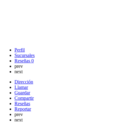
Perfil
Sucursales
Reseñas
0
prev
next
Dirección
Llamar
Guardar
Compartir
Reseñas
Reportar
prev
next