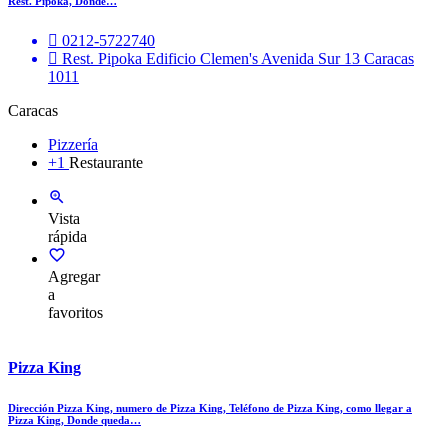
Rest. Pipoka, Donde…
0212-5722740
Rest. Pipoka Edificio Clemen's Avenida Sur 13 Caracas
1011
Caracas
Pizzería
+1
Restaurante
Vista
rápida
Agregar
a
favoritos
Pizza King
Dirección Pizza King, numero de Pizza King, Teléfono de Pizza King, como llegar a
Pizza King, Donde queda…