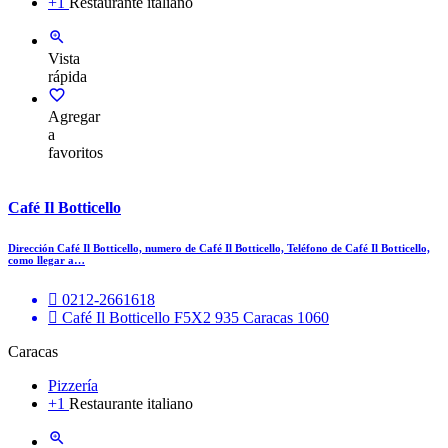
+1
Restaurante italiano
Vista
rápida
Agregar
a
favoritos
Café Il Botticello
Dirección Café Il Botticello, numero de Café Il Botticello, Teléfono de Café Il Botticello,
como llegar a…
0212-2661618
Café Il Botticello F5X2 935 Caracas 1060
Caracas
Pizzería
+1
Restaurante italiano