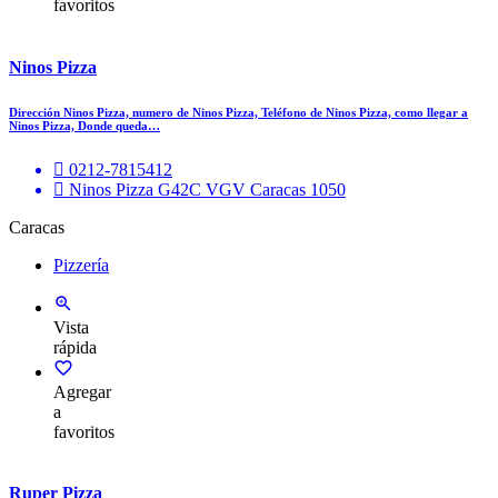
favoritos
Ninos Pizza
Dirección Ninos Pizza, numero de Ninos Pizza, Teléfono de Ninos Pizza, como llegar a
Ninos Pizza, Donde queda…
0212-7815412
Ninos Pizza G42C VGV Caracas 1050
Caracas
Pizzería
Vista
rápida
Agregar
a
favoritos
Ruper Pizza