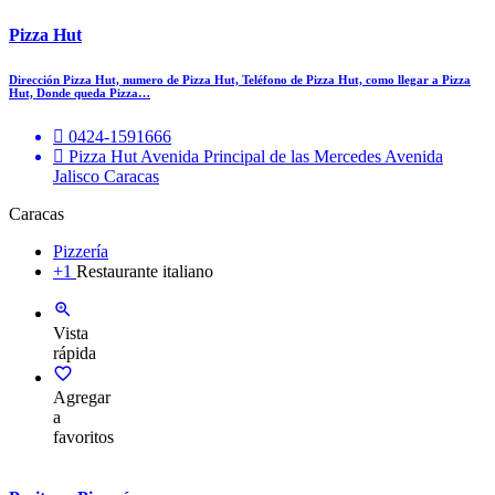
Pizza Hut
Dirección Pizza Hut, numero de Pizza Hut, Teléfono de Pizza Hut, como llegar a Pizza
Hut, Donde queda Pizza…
0424-1591666
Pizza Hut Avenida Principal de las Mercedes Avenida
Jalisco Caracas
Caracas
Pizzería
+1
Restaurante italiano
Vista
rápida
Agregar
a
favoritos