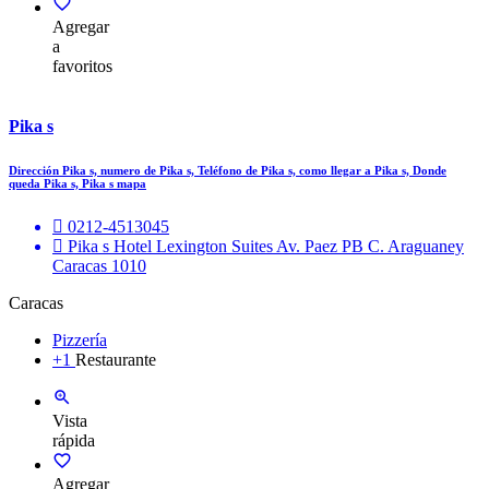
Agregar
a
favoritos
Pika s
Dirección Pika s, numero de Pika s, Teléfono de Pika s, como llegar a Pika s, Donde
queda Pika s, Pika s mapa
0212-4513045
Pika s Hotel Lexington Suites Av. Paez PB C. Araguaney
Caracas 1010
Caracas
Pizzería
+1
Restaurante
Vista
rápida
Agregar