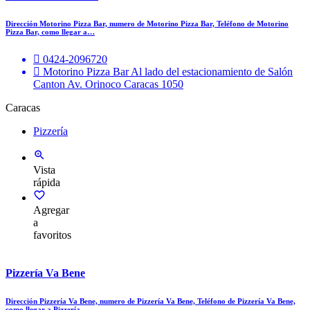
Dirección Motorino Pizza Bar, numero de Motorino Pizza Bar, Teléfono de Motorino
Pizza Bar, como llegar a…
0424-2096720
Motorino Pizza Bar Al lado del estacionamiento de Salón
Canton Av. Orinoco Caracas 1050
Caracas
Pizzería
Vista
rápida
Agregar
a
favoritos
Pizzería Va Bene
Dirección Pizzería Va Bene, numero de Pizzería Va Bene, Teléfono de Pizzería Va Bene,
como llegar a Pizzería…