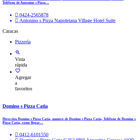
Teléfono de Antonino s Pizza…
0424-2565878
Antonino s Pizza Napoletana Village Hotel Suite
Caracas
Pizzería
Vista
rápida
Agregar
a
favoritos
Domino s Pizza Catia
Dirección Domino s Pizza Catia, numero de Domino s Pizza Catia, Teléfono de Domino s
Pizza Catia, como llegar…
0412-6101550