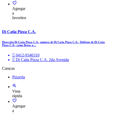
Agregar
a
favoritos
Di Catia Pizza C.A.
Dirección Di Catia Pizza C.A., numero de Di Catia Pizza C.A., Teléfono de Di Catia
Pizza C.A., como llegar a…
0412-9346310
Di Catia Pizza C.A. 2da Avenida
Caracas
Pizzería
Vista
rápida
Agregar
a