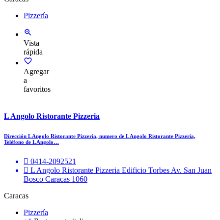
Pizzería
Vista
rápida
Agregar
a
favoritos
L Angolo Ristorante Pizzeria
Dirección L Angolo Ristorante Pizzeria, numero de L Angolo Ristorante Pizzeria,
Teléfono de L Angolo…
0414-2092521
L Angolo Ristorante Pizzeria Edificio Torbes Av. San Juan
Bosco Caracas 1060
Caracas
Pizzería