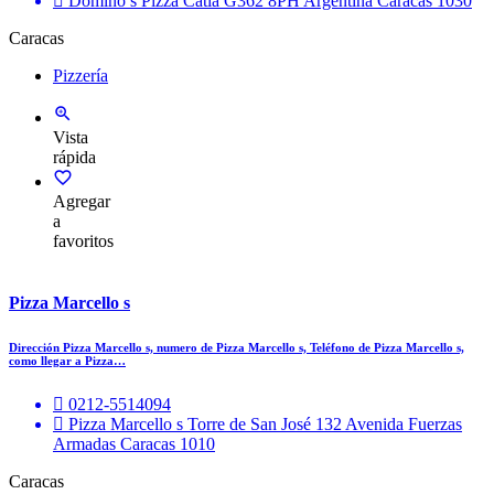
Domino s Pizza Catia G362 8PH Argentina Caracas 1030
Caracas
Pizzería
Vista
rápida
Agregar
a
favoritos
Pizza Marcello s
Dirección Pizza Marcello s, numero de Pizza Marcello s, Teléfono de Pizza Marcello s,
como llegar a Pizza…
0212-5514094
Pizza Marcello s Torre de San José 132 Avenida Fuerzas
Armadas Caracas 1010
Caracas