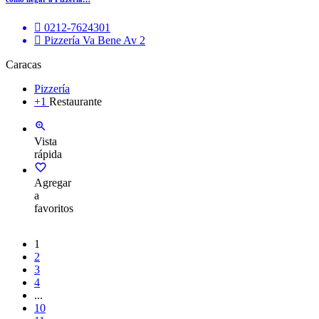
0212-7624301
Pizzería Va Bene Av 2
Caracas
Pizzería
+1
Restaurante
Vista
rápida
Agregar
a
favoritos
1
2
3
4
...
10