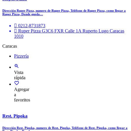
Dirección Ruper Pizza, numero de Ruper Pizza, Teléfono de Ruper Pizza, como llegar a
Ruper Pizza, Donde queda…
0212-8731873
Ruper Pizza G3C6 FXR Calle 1A Ruperto Lugo Caracas
1010
Caracas
Pizzería
Vista
rápida
Agregar
a
favoritos
Rest. Pipoka
Dirección Rest. Pipoka, numero de Rest. Pipoka, Teléfono de Rest. Pipoka, como llegar a