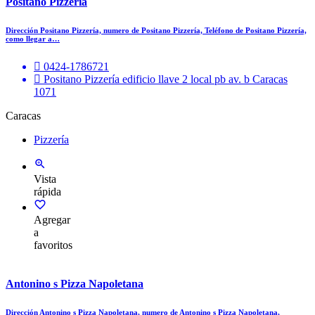
Positano Pizzería
Dirección Positano Pizzería, numero de Positano Pizzería, Teléfono de Positano Pizzería,
como llegar a…
0424-1786721
Positano Pizzería edificio llave 2 local pb av. b Caracas
1071
Caracas
Pizzería
Vista
rápida
Agregar
a
favoritos
Antonino s Pizza Napoletana
Dirección Antonino s Pizza Napoletana, numero de Antonino s Pizza Napoletana,