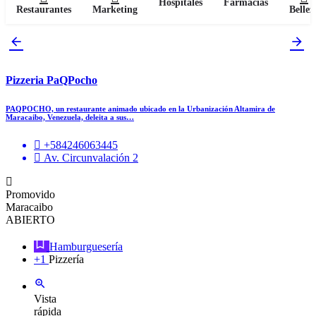
Hospitales
Farmacias
Restaurantes
Marketing
Bellez
Pizzeria PaQPocho
PAQPOCHO, un restaurante animado ubicado en la Urbanización Altamira de
Maracaibo, Venezuela, deleita a sus…
+584246063445
Av. Circunvalación 2
Promovido
Maracaibo
ABIERTO
Hamburguesería
+1
Pizzería
Vista
rápida