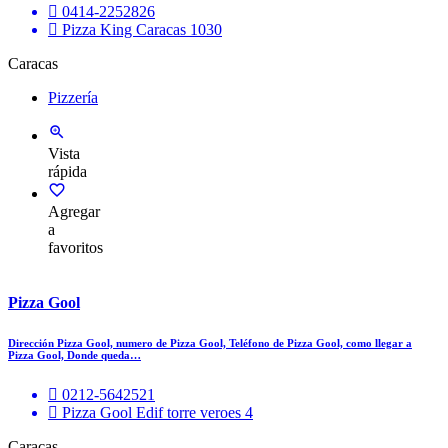
0414-2252826
Pizza King Caracas 1030
Caracas
Pizzería
Vista
rápida
Agregar
a
favoritos
Pizza Gool
Dirección Pizza Gool, numero de Pizza Gool, Teléfono de Pizza Gool, como llegar a
Pizza Gool, Donde queda…
0212-5642521
Pizza Gool Edif torre veroes 4
Caracas