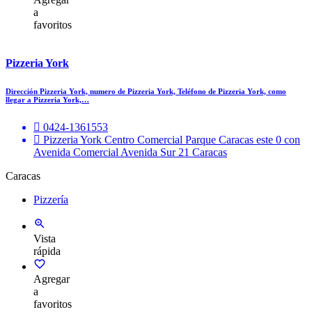
a
favoritos
Pizzeria York
Dirección Pizzeria York, numero de Pizzeria York, Teléfono de Pizzeria York, como
llegar a Pizzeria York,…
0424-1361553
Pizzeria York Centro Comercial Parque Caracas este 0 con
Avenida Comercial Avenida Sur 21 Caracas
Caracas
Pizzería
Vista
rápida
Agregar
a
favoritos