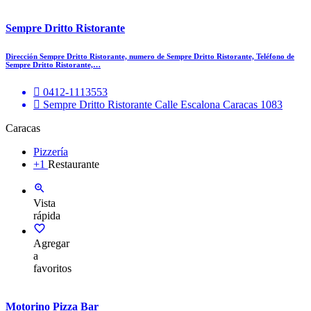
Sempre Dritto Ristorante
Dirección Sempre Dritto Ristorante, numero de Sempre Dritto Ristorante, Teléfono de
Sempre Dritto Ristorante,…
0412-1113553
Sempre Dritto Ristorante Calle Escalona Caracas 1083
Caracas
Pizzería
+1
Restaurante
Vista
rápida
Agregar
a
favoritos
Motorino Pizza Bar