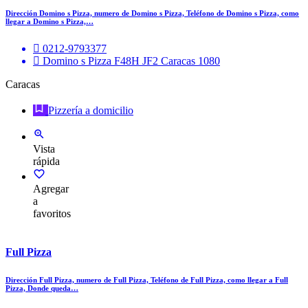
Dirección Domino s Pizza, numero de Domino s Pizza, Teléfono de Domino s Pizza, como
llegar a Domino s Pizza,…
0212-9793377
Domino s Pizza F48H JF2 Caracas 1080
Caracas
Pizzería a domicilio
Vista
rápida
Agregar
a
favoritos
Full Pizza
Dirección Full Pizza, numero de Full Pizza, Teléfono de Full Pizza, como llegar a Full
Pizza, Donde queda…