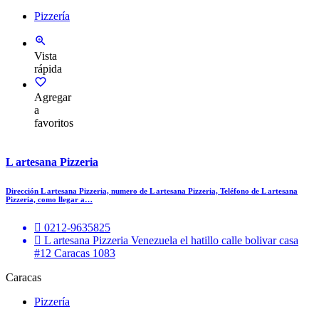
Pizzería
Vista
rápida
Agregar
a
favoritos
L artesana Pizzeria
Dirección L artesana Pizzeria, numero de L artesana Pizzeria, Teléfono de L artesana
Pizzeria, como llegar a…
0212-9635825
L artesana Pizzeria Venezuela el hatillo calle bolivar casa
#12 Caracas 1083
Caracas
Pizzería