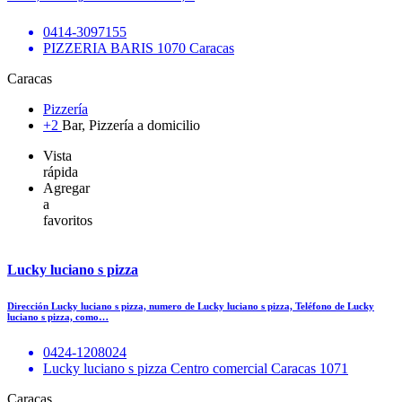
0414-3097155
PIZZERIA BARIS 1070 Caracas
Caracas
Pizzería
+2
Bar, Pizzería a domicilio
Vista
rápida
Agregar
a
favoritos
Lucky luciano s pizza
Dirección Lucky luciano s pizza, numero de Lucky luciano s pizza, Teléfono de Lucky
luciano s pizza, como…
0424-1208024
Lucky luciano s pizza Centro comercial Caracas 1071
Caracas