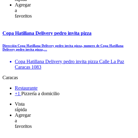
Agregar
a
favoritos
Copa Hatillana Delivery pedro invita pizza
Dirección Copa Hatillana Delivery pedro invita pizza, numero de Copa Hatillana
Delivery pedro invita pizza,…
Copa Hatillana Delivery pedro invita pizza Calle La Paz
Caracas 1083
Caracas
Restaurante
+1
Pizzería a domicilio
Vista
rápida
Agregar
a
favoritos