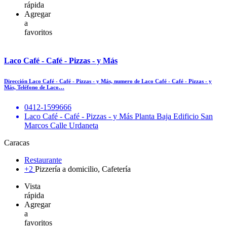
rápida
Agregar
a
favoritos
Laco Café - Café - Pizzas - y Más
Dirección Laco Café - Café - Pizzas - y Más, numero de Laco Café - Café - Pizzas - y
Más, Teléfono de Laco…
0412-1599666
Laco Café - Café - Pizzas - y Más Planta Baja Edificio San
Marcos Calle Urdaneta
Caracas
Restaurante
+2
Pizzería a domicilio, Cafetería
Vista
rápida
Agregar
a
favoritos