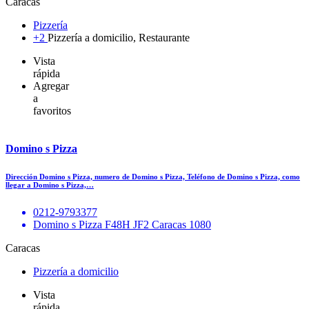
Caracas
Pizzería
+2
Pizzería a domicilio, Restaurante
Vista
rápida
Agregar
a
favoritos
Domino s Pizza
Dirección Domino s Pizza, numero de Domino s Pizza, Teléfono de Domino s Pizza, como
llegar a Domino s Pizza,…
0212-9793377
Domino s Pizza F48H JF2 Caracas 1080
Caracas
Pizzería a domicilio
Vista
rápida