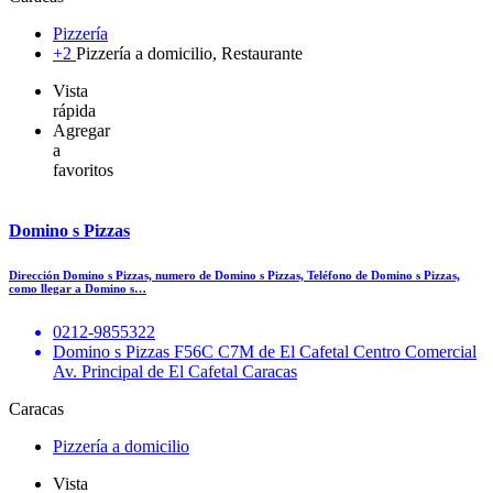
Pizzería
+2
Pizzería a domicilio, Restaurante
Vista
rápida
Agregar
a
favoritos
Domino s Pizzas
Dirección Domino s Pizzas, numero de Domino s Pizzas, Teléfono de Domino s Pizzas,
como llegar a Domino s…
0212-9855322
Domino s Pizzas F56C C7M de El Cafetal Centro Comercial
Av. Principal de El Cafetal Caracas
Caracas
Pizzería a domicilio
Vista