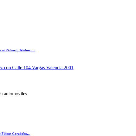
ecni.Richard, Teléfono…
z con Calle 104 Vargas Valencia 2001
ra automóviles
de Filtros Carabobo…