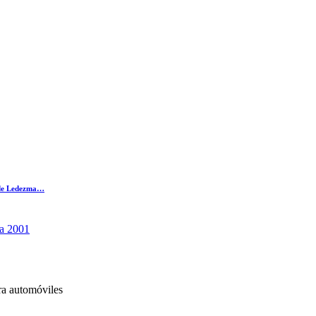
o de Ledezma…
ia 2001
ra automóviles