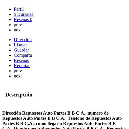
Perfil
Sucursales
Reseñas
0
prev
next
Dirección
Llamar
Guardar
Compartir
Reseñas
Reportar
prev
next
Descripción
Dirección Repuestos Auto Partes B B C.A.
,
numero de
Repuestos Auto Partes B B C.A.
,
Teléfono de Repuestos Auto
Partes B B C.A.
,
como llegar a Repuestos Auto Partes B B
C.A.
,
Donde queda Repuestos Auto Partes B B C.A.
,
Repuestos