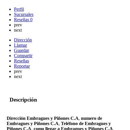
Perfil
Sucursales
Reseñas
0
prev
next
Dirección
Llamar
Guardar
Compartir
Reseñas
Reportar
prev
next
Descripción
Dirección Embragues y Piñones C.A
,
numero de
Embragues y Piñones C.A
,
Teléfono de Embragues y
Piñones C.A
,
como llegar a Embragues y Piñones C.A
,