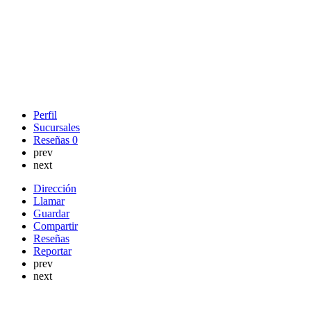
Perfil
Sucursales
Reseñas
0
prev
next
Dirección
Llamar
Guardar
Compartir
Reseñas
Reportar
prev
next