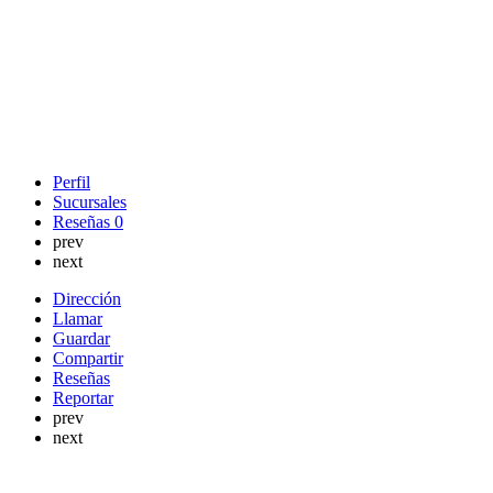
Perfil
Sucursales
Reseñas
0
prev
next
Dirección
Llamar
Guardar
Compartir
Reseñas
Reportar
prev
next