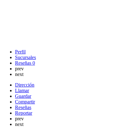
Perfil
Sucursales
Reseñas
0
prev
next
Dirección
Llamar
Guardar
Compartir
Reseñas
Reportar
prev
next