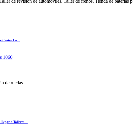
aller de revisión de automóviles, Taller de frenos, Tienda de baterías 
ire Center La…
as 1060
ón de ruedas
o llegar a Talleres…