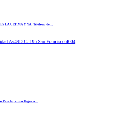
S LA ULTIMA Y YA, Teléfono de…
d Av49D C. 195 San Francisco 4004
on Pancho, como llegar a…