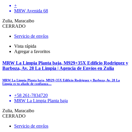
+
MRW Avenida 68
Zulia, Maracaibo
CERRADO
Servicio de envíos
Vista rápida
Agregar a favoritos
MRW La Limpia Planta baja, M929+35X Edificio Rodriguez y
Barboza, Av. 28 La Limpia | Agencia de Envíos en Zulia
MRW La Limpia Planta baja, M929+35X Edificio Rodriguez y Barboza, Av. 28 La
Limpia es tu aliado de confianza…
+58 261-7834720
MRW La Limpia Planta baja
Zulia, Maracaibo
CERRADO
Servicio de envíos