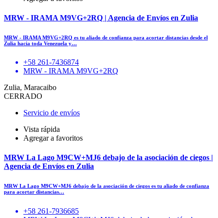
MRW - IRAMA M9VG+2RQ | Agencia de Envíos en Zulia
MRW - IRAMA M9VG+2RQ es tu aliado de confianza para acortar distancias desde el
Zulia hacia toda Venezuela y…
+58 261-7436874
MRW - IRAMA M9VG+2RQ
Zulia, Maracaibo
CERRADO
Servicio de envíos
Vista rápida
Agregar a favoritos
MRW La Lago M9CW+MJ6 debajo de la asociación de ciegos |
Agencia de Envíos en Zulia
MRW La Lago M9CW+MJ6 debajo de la asociación de ciegos es tu aliado de confianza
para acortar distancias…
+58 261-7936685