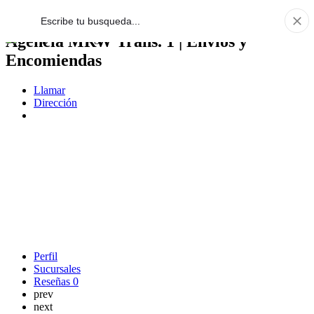
Agencia MRW Trans. 1 | Envíos y
Encomiendas
Llamar
Dirección
Perfil
Sucursales
Reseñas
0
prev
next