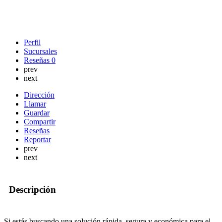
Perfil
Sucursales
Reseñas
0
prev
next
Dirección
Llamar
Guardar
Compartir
Reseñas
Reportar
prev
next
Descripción
Si estás buscando una solución rápida, segura y económica para el