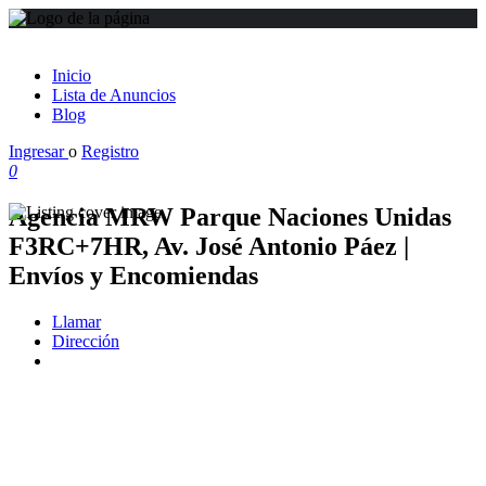
Inicio
Lista de Anuncios
Blog
Ingresar
o
Registro
0
Agencia MRW Parque Naciones Unidas
F3RC+7HR, Av. José Antonio Páez |
Envíos y Encomiendas
Llamar
Dirección