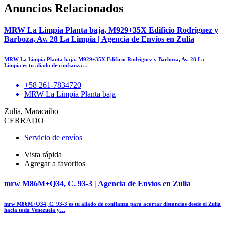
Anuncios Relacionados
MRW La Limpia Planta baja, M929+35X Edificio Rodriguez y
Barboza, Av. 28 La Limpia | Agencia de Envíos en Zulia
MRW La Limpia Planta baja, M929+35X Edificio Rodriguez y Barboza, Av. 28 La
Limpia es tu aliado de confianza…
+58 261-7834720
MRW La Limpia Planta baja
Zulia, Maracaibo
CERRADO
Servicio de envíos
Vista rápida
Agregar a favoritos
mrw M86M+Q34, C. 93-3 | Agencia de Envíos en Zulia
mrw M86M+Q34, C. 93-3 es tu aliado de confianza para acortar distancias desde el Zulia
hacia toda Venezuela y…