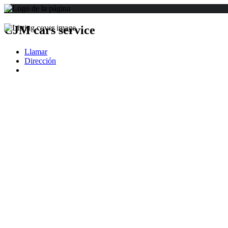
CJM cars service
Llamar
Dirección