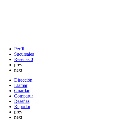
Perfil
Sucursales
Reseñas
0
prev
next
Dirección
Llamar
Guardar
Compartir
Reseñas
Reportar
prev
next