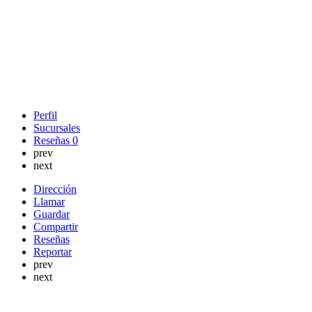
Perfil
Sucursales
Reseñas
0
prev
next
Dirección
Llamar
Guardar
Compartir
Reseñas
Reportar
prev
next