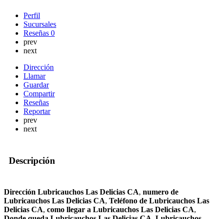
Perfil
Sucursales
Reseñas
0
prev
next
Dirección
Llamar
Guardar
Compartir
Reseñas
Reportar
prev
next
Descripción
Dirección Lubricauchos Las Delicias CA
,
numero de
Lubricauchos Las Delicias CA
,
Teléfono de Lubricauchos Las
Delicias CA
,
como llegar a Lubricauchos Las Delicias CA
,
Donde queda Lubricauchos Las Delicias CA
,
Lubricauchos