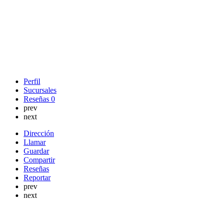
Perfil
Sucursales
Reseñas
0
prev
next
Dirección
Llamar
Guardar
Compartir
Reseñas
Reportar
prev
next