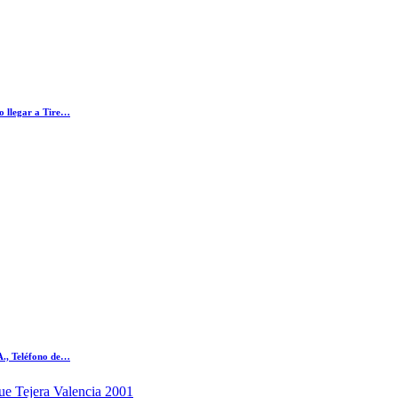
o llegar a Tire…
A., Teléfono de…
e Tejera Valencia 2001