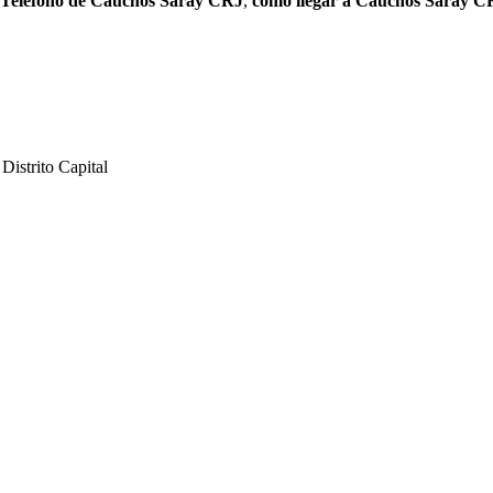
Teléfono de Cauchos Saray CRJ
,
como llegar a Cauchos Saray C
istrito Capital