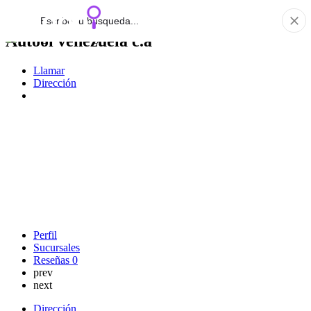
Autool venezuela c.a
Llamar
Dirección
Perfil
Sucursales
Reseñas
0
prev
next
Dirección