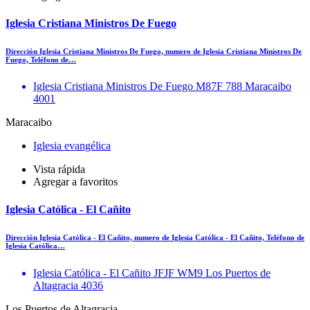
Iglesia Cristiana Ministros De Fuego
Dirección Iglesia Cristiana Ministros De Fuego, numero de Iglesia Cristiana Ministros De
Fuego, Teléfono de…
Iglesia Cristiana Ministros De Fuego M87F 788 Maracaibo
4001
Maracaibo
Iglesia evangélica
Vista rápida
Agregar a favoritos
Iglesia Católica - El Cañito
Dirección Iglesia Católica - El Cañito, numero de Iglesia Católica - El Cañito, Teléfono de
Iglesia Católica…
Iglesia Católica - El Cañito JFJF WM9 Los Puertos de
Altagracia 4036
Los Puertos de Altagracia