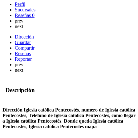
Perfil
Sucursales
Reseñas
0
prev
next
Dirección
Guardar
Compartir
Reseñas
Reportar
prev
next
Descripción
Dirección Iglesia católica Pentecostés
,
numero de Iglesia católica
Pentecostés
,
Teléfono de Iglesia católica Pentecostés
,
como llegar
a Iglesia católica Pentecostés
,
Donde queda Iglesia católica
Pentecostés
,
Iglesia católica Pentecostés mapa