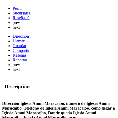
Perfil
Sucursales
Reseñas
0
prev
next
Dirección
Llamar
Guardar
Compartir
Reseñas
Reportar
prev
next
Descripción
Dirección Iglesia Ammi Maracaibo
,
numero de Iglesia Ammi
Maracaibo
,
Teléfono de Iglesia Ammi Maracaibo
,
como llegar a
Iglesia Ammi Maracaibo
,
Donde queda Iglesia Ammi
Maracaibo
,
Iglesia Ammi Maracaibo mapa