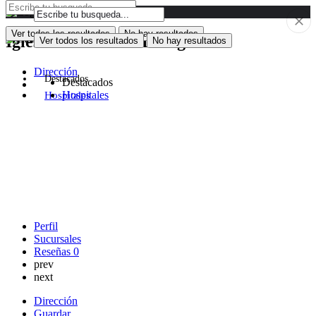
Ver todos los resultados
No hay resultados
Iglesia Santa Rosa De Agua -
Ver todos los resultados
No hay resultados
Dirección
Destacados
Destacados
Hospitales
Hospitales
Perfil
Sucursales
Reseñas
0
prev
next
Dirección
Guardar