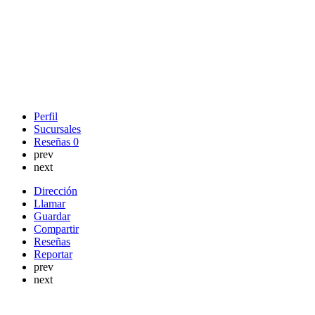
Perfil
Sucursales
Reseñas
0
prev
next
Dirección
Llamar
Guardar
Compartir
Reseñas
Reportar
prev
next