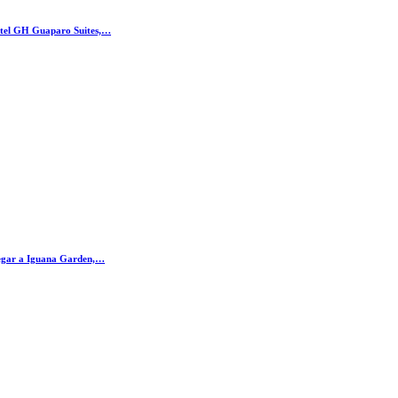
otel GH Guaparo Suites,…
legar a Iguana Garden,…