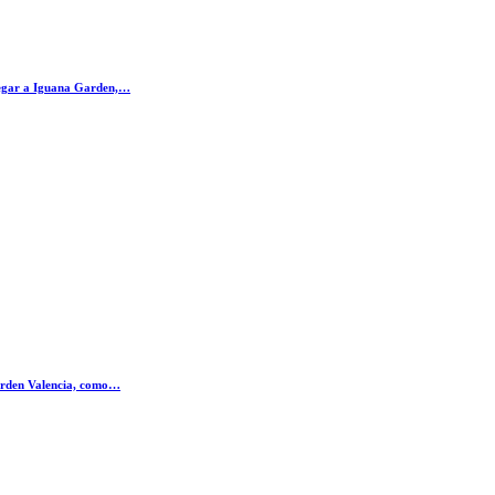
legar a Iguana Garden,…
Garden Valencia, como…