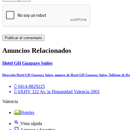
Anuncios Relacionados
Hotel GH Guaparo Suites
Dirección Hotel GH Guaparo Suites, numero de Hotel GH Guaparo Suites, Teléfono de H
0414-8829225
6XHV 322 Av. la Hispanidad Valencia 2001
Valencia
Hoteles
Vista rápida
Agregar a favoritos