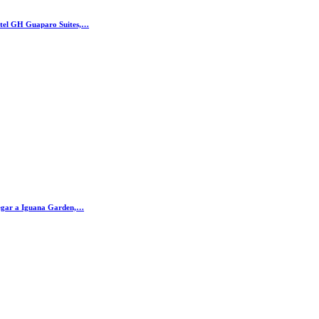
otel GH Guaparo Suites,…
legar a Iguana Garden,…