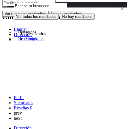
Ver todos los resultados
No hay resultados
Hotel Anauco Venetur
Ver todos los resultados
No hay resultados
Llamar
Destacados
Destacados
Dirección
Hospitales
Hospitales
Perfil
Sucursales
Reseñas
0
prev
next
Dirección