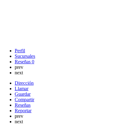
Perfil
Sucursales
Reseñas
0
prev
next
Dirección
Llamar
Guardar
Compartir
Reseñas
Reportar
prev
next