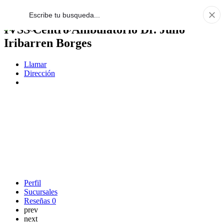
IVSS Centro Ambulatorio Dr. Julio
Iribarren Borges
Llamar
Dirección
Perfil
Sucursales
Reseñas
0
prev
next