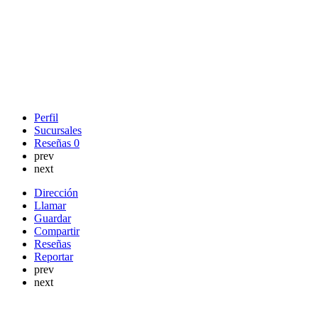
Perfil
Sucursales
Reseñas
0
prev
next
Dirección
Llamar
Guardar
Compartir
Reseñas
Reportar
prev
next