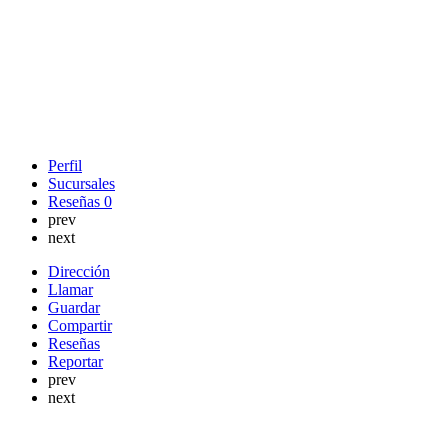
Perfil
Sucursales
Reseñas
0
prev
next
Dirección
Llamar
Guardar
Compartir
Reseñas
Reportar
prev
next