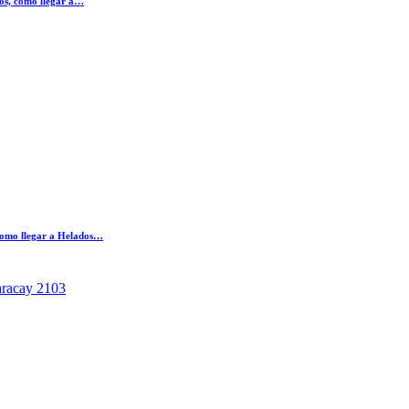
os, como llegar a…
 como llegar a Helados…
aracay 2103