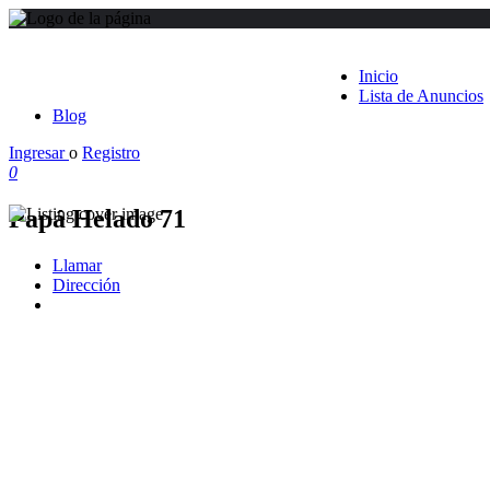
Inicio
Lista de Anuncios
Blog
Ingresar
o
Registro
0
Papá Helado 71
Llamar
Dirección