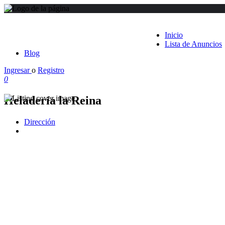
Inicio
Lista de Anuncios
Blog
Ingresar
o
Registro
0
Heladería la Reina
Dirección