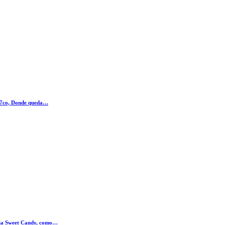
777co, Donde queda…
ria Sweet Candy, como…