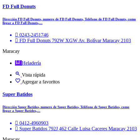
FD Full Donuts
Dirección FD Full Donuts, numero de FD Full Donuts, Teléfono de FD Full Donuts, como
llegar a FD Full Donuts,…
0243-2451746
FD Full Donuts 792W XGW Av. Bolívar Maracay 2103
Maracay
Heladería
Vista rápida
Agregar a favoritos
Super Batidos
Dirección Super Batidos, numero de Super Batidos, Teléfono de Super Batidos, como
llegar a Super Batidos,…
0412-4960903
Super Batidos 792J 462 Calle Luisa Caceres Maracay 2103
Maracay