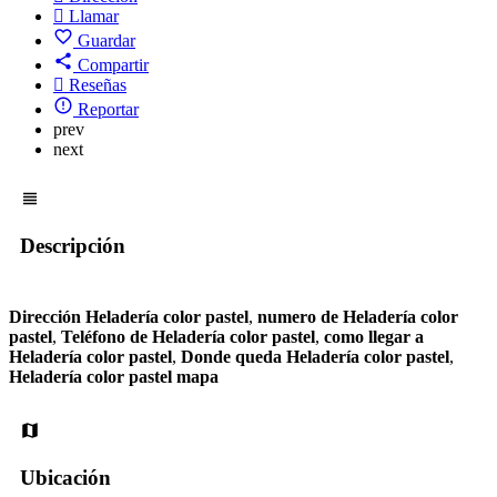
Llamar
Guardar
Compartir
Reseñas
Reportar
prev
next
Descripción
Dirección Heladería color pastel
,
numero de Heladería color
pastel
,
Teléfono de Heladería color pastel
,
como llegar a
Heladería color pastel
,
Donde queda Heladería color pastel
,
Heladería color pastel mapa
Ubicación