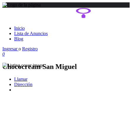
Inicio
Lista de Anuncios
Blog
Ingresar
o
Registro
0
Chococream San Miguel
Llamar
Dirección