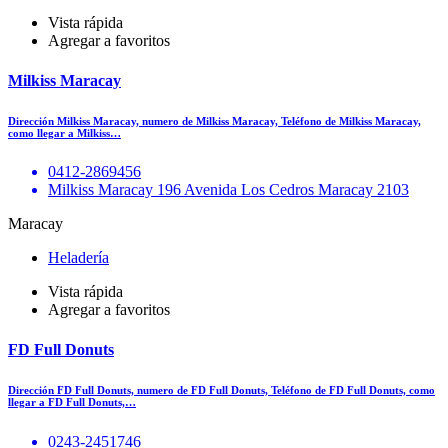
Vista rápida
Agregar a favoritos
Milkiss Maracay
Dirección Milkiss Maracay, numero de Milkiss Maracay, Teléfono de Milkiss Maracay,
como llegar a Milkiss…
0412-2869456
Milkiss Maracay 196 Avenida Los Cedros Maracay 2103
Maracay
Heladería
Vista rápida
Agregar a favoritos
FD Full Donuts
Dirección FD Full Donuts, numero de FD Full Donuts, Teléfono de FD Full Donuts, como
llegar a FD Full Donuts,…
0243-2451746