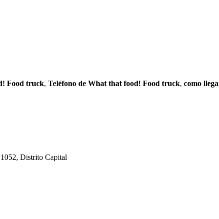
d! Food truck
,
Teléfono de What that food! Food truck
,
como llega
052, Distrito Capital