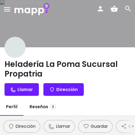
Heladería La Poma Sucursal
Propatria
Llamar
Dirección
Perfil
Reseñas
0
Dirección
Llamar
Guardar
Co