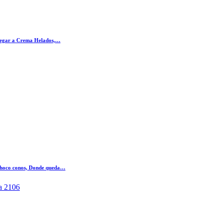
llegar a Crema Helados,…
 Choco conos, Donde queda…
a 2106