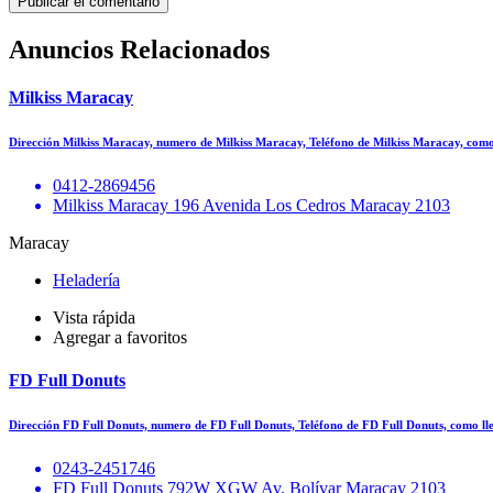
Anuncios Relacionados
Milkiss Maracay
Dirección Milkiss Maracay, numero de Milkiss Maracay, Teléfono de Milkiss Maracay, como
0412-2869456
Milkiss Maracay 196 Avenida Los Cedros Maracay 2103
Maracay
Heladería
Vista rápida
Agregar a favoritos
FD Full Donuts
Dirección FD Full Donuts, numero de FD Full Donuts, Teléfono de FD Full Donuts, como l
0243-2451746
FD Full Donuts 792W XGW Av. Bolívar Maracay 2103