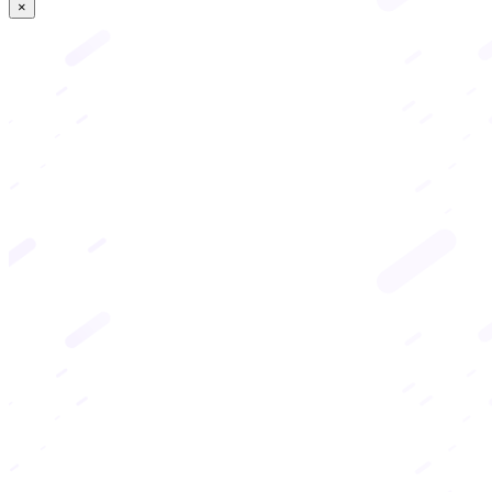
×
Copiar link