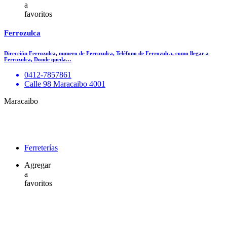
a
favoritos
Ferrozulca
Dirección Ferrozulca, numero de Ferrozulca, Teléfono de Ferrozulca, como llegar a
Ferrozulca, Donde queda…
0412-7857861
Calle 98 Maracaibo 4001
Maracaibo
Ferreterías
Agregar
a
favoritos