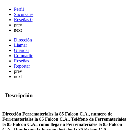
Perfil
Sucursales
Reseñas
0
prev
next
Dirección
Llamar
Guardar
Compartir
Reseñas
Reportar
prev
next
Descripción
Dirección Ferremateriales la 85 Falcon C.A.
,
numero de
Ferremateriales la 85 Falcon C.A.
,
Teléfono de Ferremateriales
la 85 Falcon C.A.
,
como llegar a Ferremateriales la 85 Falcon
C.A.
,
Donde queda Ferremateriales la 85 Falcon C.A.
,