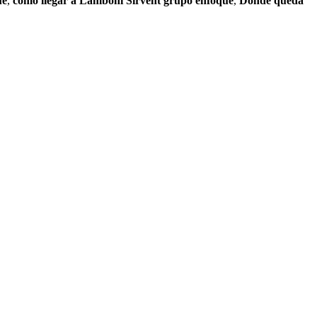
ue
,
como llegar a Lamboni Sirvent grupo enfoque
,
Donde queda