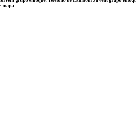
irvent grupo enfoque
,
Teléfono de Lamboni Sirvent grupo enfoq
ue mapa