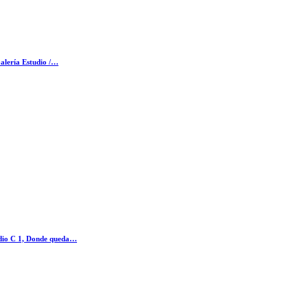
alería Estudio /…
tudio C 1, Donde queda…