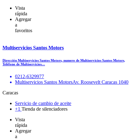
Vista
rápida
Agregar
a
favoritos
Multiservicios Santos Motors
Dirección Multiservicios Santos Motors, numero de Multiservicios Santos Motors,
Teléfono de Multiservicios…
0212-6329977
Multiservicios Santos MotorsAv. Roosevelt Caracas 1040
Caracas
Servicio de cambio de aceite
+1
Tienda de silenciadores
Vista
rápida
Agregar
a