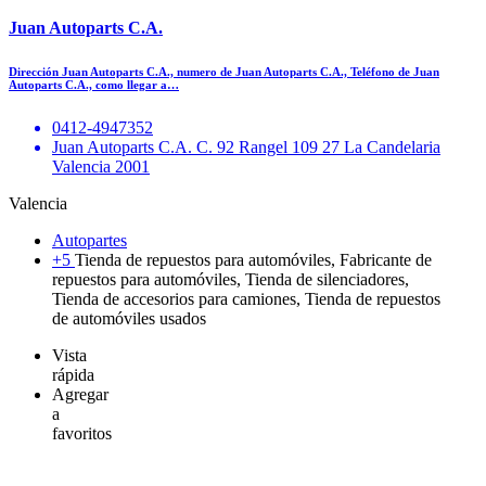
Juan Autoparts C.A.
Dirección Juan Autoparts C.A., numero de Juan Autoparts C.A., Teléfono de Juan
Autoparts C.A., como llegar a…
0412-4947352
Juan Autoparts C.A. C. 92 Rangel 109 27 La Candelaria
Valencia 2001
Valencia
Autopartes
+5
Tienda de repuestos para automóviles, Fabricante de
repuestos para automóviles, Tienda de silenciadores,
Tienda de accesorios para camiones, Tienda de repuestos
de automóviles usados
Vista
rápida
Agregar
a
favoritos