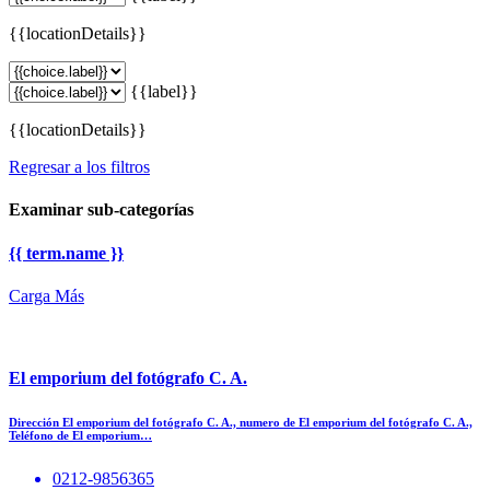
{{locationDetails}}
{{label}}
{{locationDetails}}
Regresar a los filtros
Examinar sub-categorías
{{ term.name }}
Carga Más
El emporium del fotógrafo C. A.
Dirección El emporium del fotógrafo C. A., numero de El emporium del fotógrafo C. A.,
Teléfono de El emporium…
0212-9856365