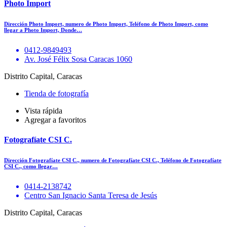
Photo Import
Dirección Photo Import, numero de Photo Import, Teléfono de Photo Import, como
llegar a Photo Import, Donde…
0412-9849493
Av. José Félix Sosa Caracas 1060
Distrito Capital, Caracas
Tienda de fotografía
Vista rápida
Agregar a favoritos
Fotografíate CSI C.
Dirección Fotografíate CSI C., numero de Fotografíate CSI C., Teléfono de Fotografíate
CSI C., como llegar…
0414-2138742
Centro San Ignacio Santa Teresa de Jesús
Distrito Capital, Caracas